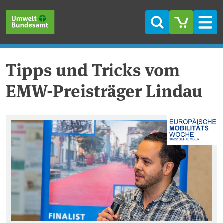
Direkt zum Inhalt
Direkt zum Hauptmenü
Direkt zur Fußzeile
Suche
Men
Tipps und Tricks vom
EMW-Preisträger Lindau