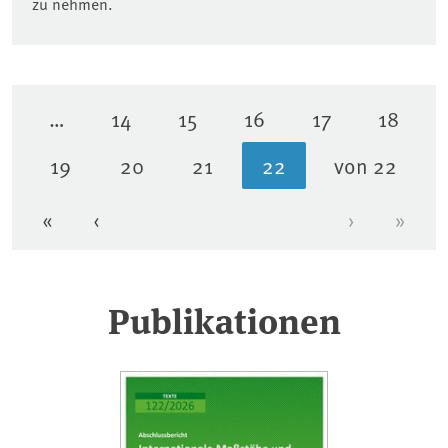
zu nehmen.
…
14
15
16
17
18
Seite
Seite
Seite
Seite
Seite
19
20
21
22
von 22
Seite
Seite
Seite
Aktuelle Seite
«
‹
›
»
Erste Seite
Vorherige Seite
Nächste Se
Letzt
Publikationen