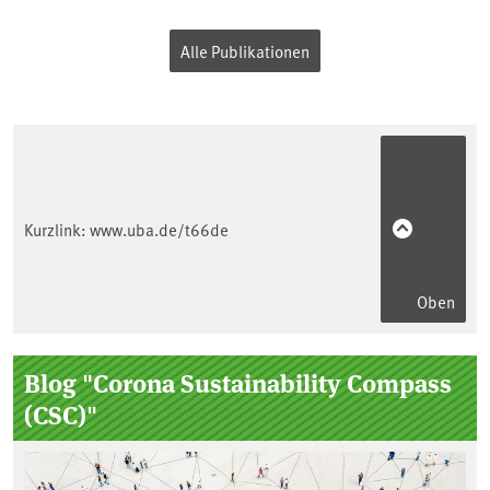
Alle Publikationen
Kurzlink:
www.uba.de/t66de
Oben
Seitenleiste
Blog "Corona Sustainability Compass
(CSC)"