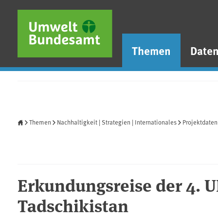
Direkt zum Inhalt
Direkt zum Hauptmenü
Direkt zur Fußzeile
Themen
Date
Startseite
Themen
Nachhaltigkeit | Strategien | Internationales
Projektdate
Erkundungsreise der 4.
Tadschikistan