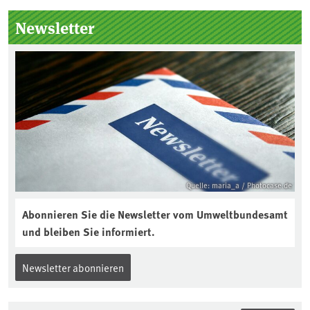
Seitenleiste
Newsletter
Quelle: maria_a / Photocase.de
Abonnieren Sie die Newsletter vom Umweltbundesamt
und bleiben Sie informiert.
Newsletter abonnieren