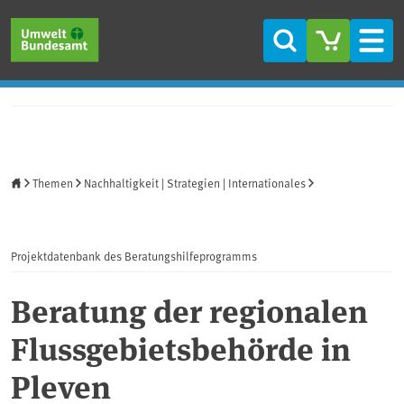
Direkt zum Inhalt
Direkt zum Hauptmenü
Direkt zur Fußzeile
Suche
Men
Startseite
Themen
Nachhaltigkeit | Strategien | Internationales
Projektdatenbank des Beratungshilfeprogramms
Beratung der regionalen
Flussgebietsbehörde in
Pleven