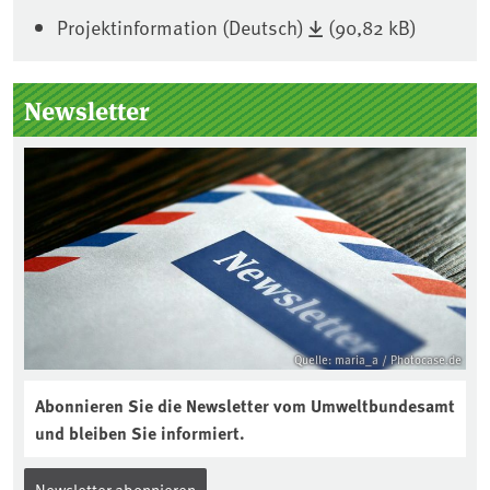
Projektinformation (Deutsch)
(90,82 kB)
Seitenleiste
Newsletter
Quelle: maria_a / Photocase.de
Abonnieren Sie die Newsletter vom Umweltbundesamt
und bleiben Sie informiert.
Newsletter abonnieren