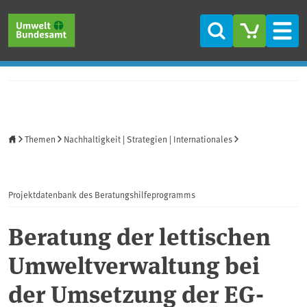
Direkt zum Inhalt
Direkt zum Hauptmenü
Direkt zur Fußzeile
Suche
Men
Startseite
Themen
Nachhaltigkeit | Strategien | Internationales
Projektdatenbank des Beratungshilfeprogramms
Beratung der lettischen
Umweltverwaltung bei
der Umsetzung der EG-