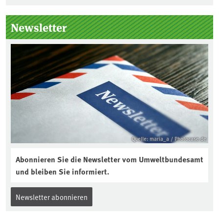
Seitenleiste
Newsletter
Quelle: maria_a / Photocase.de
Abonnieren Sie die Newsletter vom Umweltbundesamt
und bleiben Sie informiert.
Newsletter abonnieren