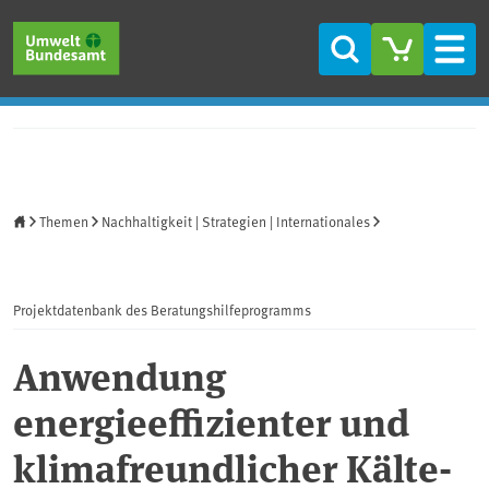
Direkt zum Inhalt
Direkt zum Hauptmenü
Direkt zur Fußzeile
Suche
Men
Startseite
Themen
Nachhaltigkeit | Strategien | Internationales
Projektdatenbank des Beratungshilfeprogramms
Anwendung
energieeffizienter und
klimafreundlicher Kälte-