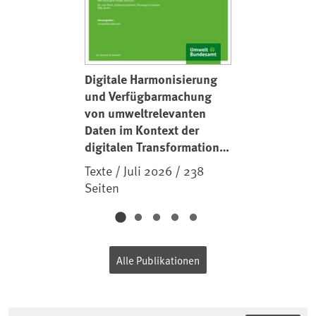
Digitale Harmonisierung
und Verfügbarmachung
von umweltrelevanten
Daten im Kontext der
digitalen Transformation
der Industrie und der
Texte / Juli 2026 / 238
daran gekoppelten
Seiten
Prozesse und
Dienstleistungen
(Industrie 4.0)
Alle Publikationen