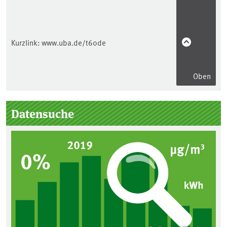
Kurzlink:
www.uba.de/t60de
Oben
Seitenleiste
Datensuche