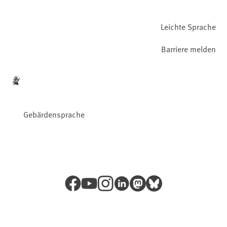
Leichte Sprache
Barriere melden
Gebärdensprache
Facebook
YouTube
Instagram
LinkedIn
Mastodon
Bluesky