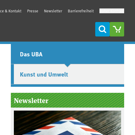
ice & Kontakt
Presse
Newsletter
Barrierefreiheit
Hoher Kontrast
Suche
Seitenleiste
Das UBA
Kunst und Umwelt
Newsletter