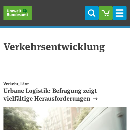
Direkt zum Inhalt
Direkt zum Hauptmenü
Direkt zur Fußzeile
Suche
Men
Verkehrsentwicklung
Verkehr, Lärm
Urbane Logistik: Befragung zeigt
vielfältige Herausforderungen