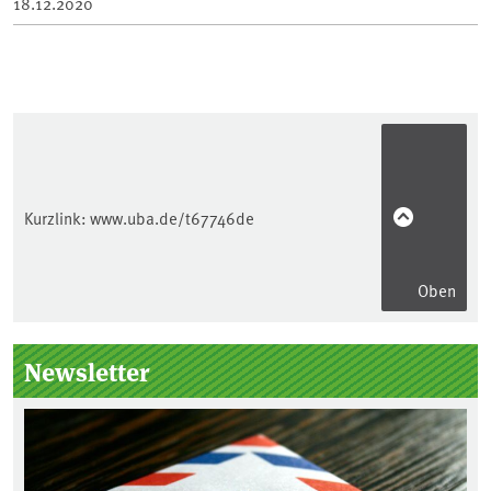
18.12.2020
Kurzlink:
www.uba.de/t67746de
Oben
Seitenleiste
Newsletter