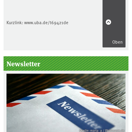
Kurzlink:
www.uba.de/t69421de
Oben
Seitenleiste
Newsletter
Quelle: maria_a / Photocase.de