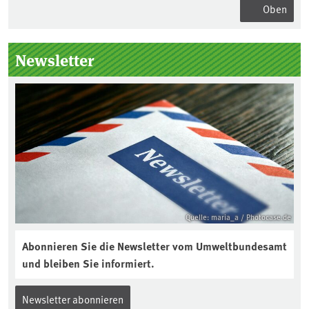
Oben
Seitenleiste
Newsletter
Quelle: maria_a / Photocase.de
Abonnieren Sie die Newsletter vom Umweltbundesamt
und bleiben Sie informiert.
Newsletter abonnieren