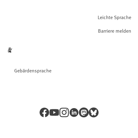
Leichte Sprache
Barriere melden
Gebärdensprache
Facebook
YouTube
Instagram
LinkedIn
Mastodon
Bluesky