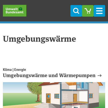
Direkt zum Inhalt
Direkt zum Hauptmenü
Direkt zur Fußzeile
Suche
Men
Umgebungswärme
Klima | Energie
Umgebungswärme und Wärmepumpen