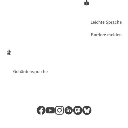
Leichte Sprache
Barriere melden
Gebärdensprache
Facebook
YouTube
Instagram
LinkedIn
Mastodon
Bluesky