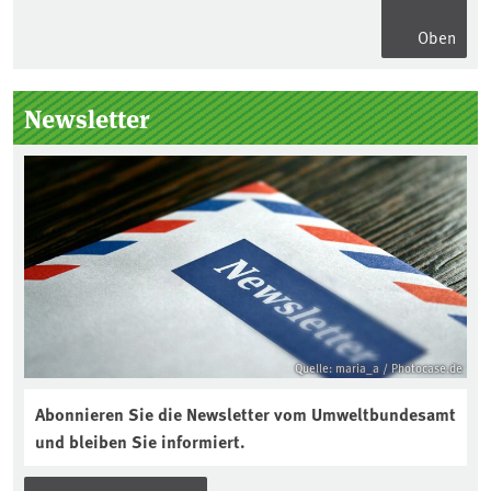
Oben
Seitenleiste
Newsletter
Quelle: maria_a / Photocase.de
Abonnieren Sie die Newsletter vom Umweltbundesamt
und bleiben Sie informiert.