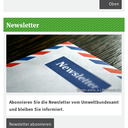
Oben
Seitenleiste
Newsletter
Quelle: maria_a / Photocase.de
Abonnieren Sie die Newsletter vom Umweltbundesamt
und bleiben Sie informiert.
Newsletter abonnieren