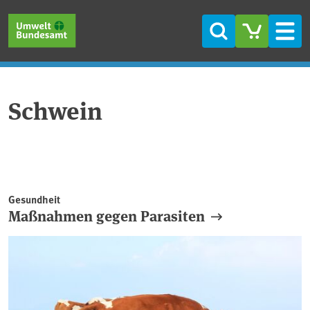
Direkt zum Inhalt
Direkt zum Hauptmenü
Direkt zur Fußzeile
Suche
Men
Schwein
Gesundheit
Maßnahmen gegen Parasiten