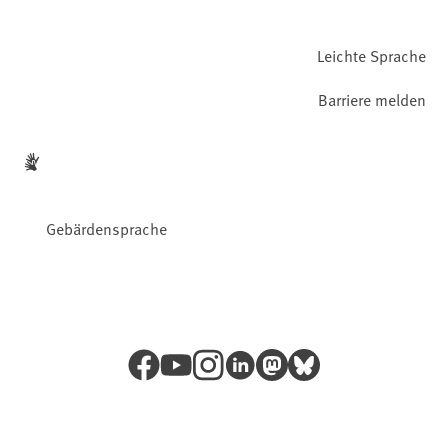
Leichte Sprache
Barriere melden
Gebärdensprache
Facebook
YouTube
Instagram
LinkedIn
Mastodon
Bluesky