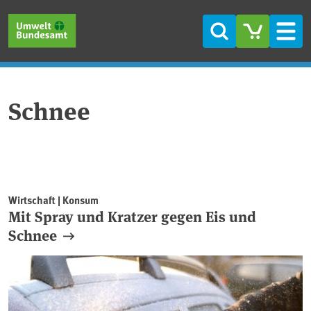
Direkt zum Inhalt
Direkt zum Hauptmenü
Direkt zur Fußzeile
Suche
Men
Schnee
Wirtschaft | Konsum
Mit Spray und Kratzer gegen Eis und
Schnee