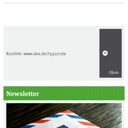
Kurzlink:
www.uba.de/t59271de
Oben
Seitenleiste
Newsletter