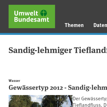
Direkt zum Inhalt
Direkt zum Hauptmenü
Direkt zur Fußzeile
Themen
Date
Sandig-lehmiger Tiefland
Wasser
Gewässertyp 2012 - Sandig-lehm
Der Gewässertyp
Tieflandfluss. 