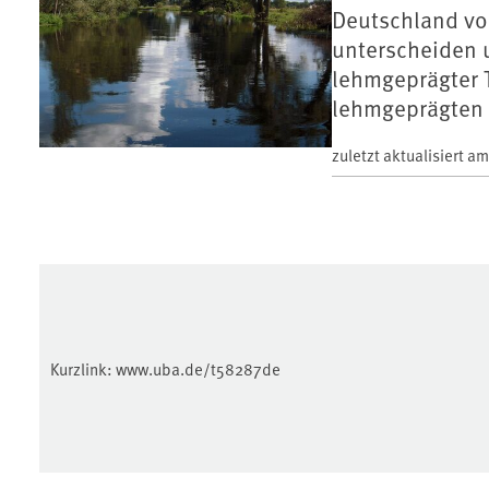
Deutschland vor
unterscheiden 
lehmgeprägter T
lehmgeprägten T
zuletzt aktualisiert a
Kurzlink:
www.uba.de/t58287de