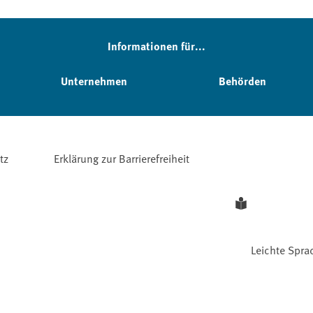
Informationen für...
Unternehmen
Behörden
tz
Erklärung zur Barrierefreiheit
Leichte Spra
Facebook
YouTube
Instagram
LinkedIn
Mastodon
Bluesky