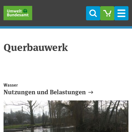
Direkt zum Inhalt
Direkt zum Hauptmenü
Direkt zur Fußzeile
Suche
Men
Querbauwerk
Wasser
Nutzungen und Belastungen