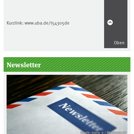
Kurzlink:
www.uba.de/t54305de
Oben
Seitenleiste
Newsletter
Quelle: maria_a / Photocase.de