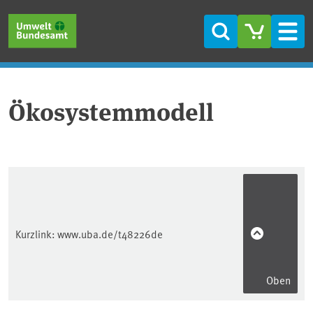
Direkt zum Inhalt
Direkt zum Hauptmenü
Direkt zur Fußzeile
Suche
Men
Ökosystemmodell
Kurzlink:
www.uba.de/t48226de
Oben