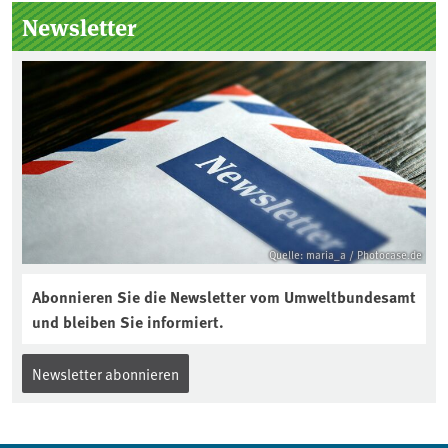
Seitenleiste
Newsletter
Quelle: maria_a / Photocase.de
Abonnieren Sie die Newsletter vom Umweltbundesamt
und bleiben Sie informiert.
Newsletter abonnieren