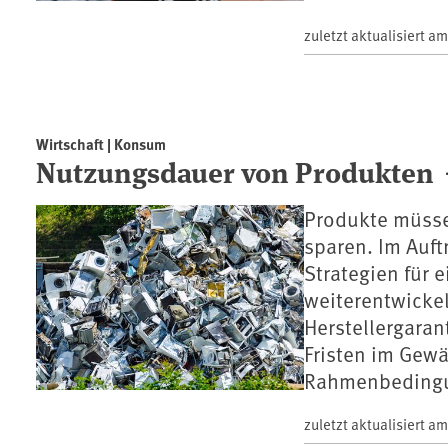
zuletzt aktualisiert a
Wirtschaft | Konsum
Nutzungsdauer von Produkten
Produkte müsse
sparen. Im Auf
Strategien für 
weiterentwicke
Herstellergaran
Fristen im Gewä
Rahmenbedingun
zuletzt aktualisiert a