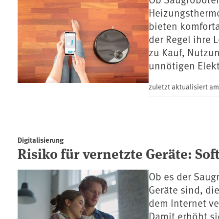
Heizungsthermo
bieten komforta
der Regel ihre 
zu Kauf, Nutzu
unnötigen Elek
zuletzt aktualisiert a
Digitalisierung
Risiko für vernetzte Geräte: S
Ob es der Saugr
Geräte sind, die
dem Internet v
Damit erhöht si