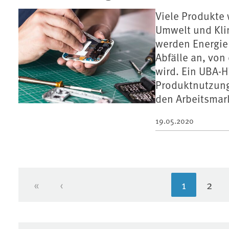
Viele Produkte 
Umwelt und Kli
werden Energie
Abfälle an, von
wird. Ein UBA-H
Produktnutzung
den Arbeitsmar
19.05.2020
«
‹
1
2
Erste Seite
Vorherige Seite
Aktuelle 
Seit