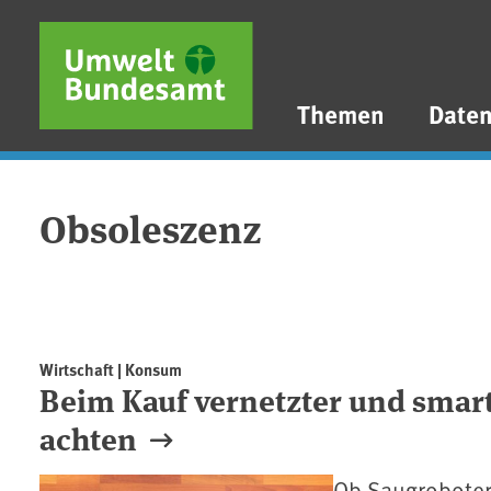
Direkt zum Inhalt
Direkt zum Hauptmenü
Direkt zur Fußzeile
Themen
Date
Obsoleszenz
Wirtschaft | Konsum
Beim Kauf vernetzter und smart
achten
Ob Saugroboter