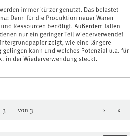
werden immer kürzer genutzt. Das belastet
ma: Denn für die Produktion neuer Waren
 und Ressourcen benötigt. Außerdem fallen
 denen nur ein geringer Teil wiederverwendet
intergrundpapier zeigt, wie eine längere
 gelingen kann und welches Potenzial u.a. für
kt in der Wiederverwendung steckt.
3
von 3
›
»
Seite
e
Seite
Nächste Se
Letzte