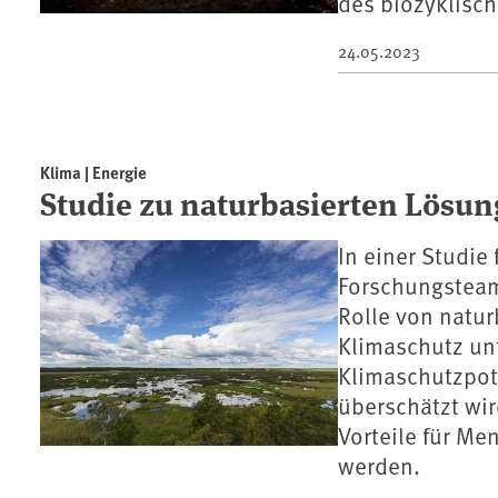
des biozyklisc
24.05.2023
Klima | Energie
Studie zu naturbasierten Lösu
In einer Studie
Forschungsteam 
Rolle von natur
Klimaschutz unt
Klimaschutzpote
überschätzt wir
Vorteile für Me
werden.