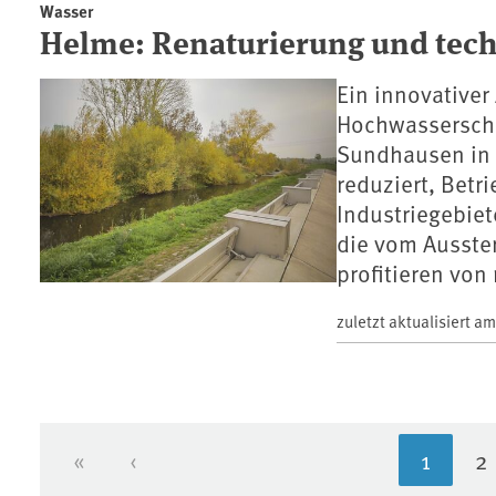
Wasser
Helme: Renaturierung und tec
Ein innovativer
Hochwasserschu
Sundhausen in 
reduziert, Betr
Industriegebiet
die vom Ausste
profitieren v
zuletzt aktualisiert a
«
‹
1
2
Erste Seite
Vorherige Seite
Aktuell
S