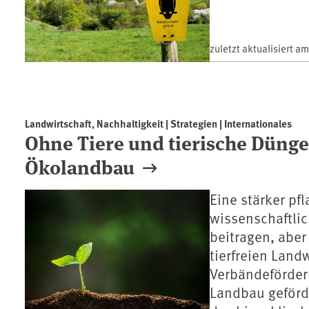
zuletzt aktualisiert a
Landwirtschaft, Nachhaltigkeit | Strategien | Internationales
Ohne Tiere und tierische Dünge
Ökolandbau
Eine stärker p
wissenschaftli
beitragen, aber
tierfreien Land
Verbändeförder
Landbau geförd