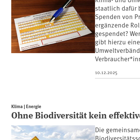
staatlich dafür 
Spenden von Pr
ergänzende Roll
gespendet? Wer
gibt hierzu ein
Umweltverbänd
Verbraucher*in
10.12.2025
Klima | Energie
Ohne Biodiversität kein effekti
Die gemeinsame
Biodiversitätss