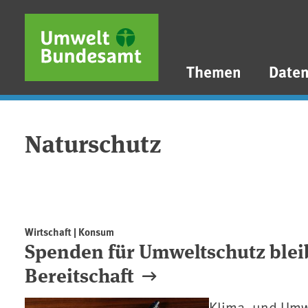
Direkt zum Inhalt
Direkt zum Hauptmenü
Direkt zur Fußzeile
Themen
Date
Naturschutz
Wirtschaft | Konsum
Spenden für Umweltschutz bleib
Bereitschaft
Klima- und Umwe