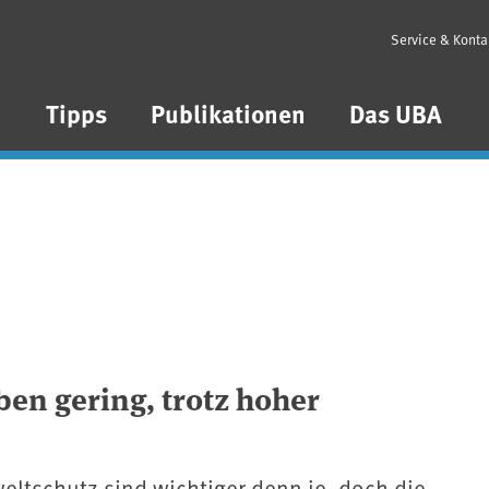
Service & Konta
n
Tipps
Publikationen
Das UBA
en gering, trotz hoher
ltschutz sind wichtiger denn je, doch die