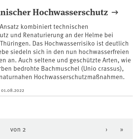
hnischer Hochwasserschutz
 Ansatz kombiniert technischen
tz und Renaturierung an der Helme bei
Thüringen. Das Hochwasserrisiko ist deutlich
iebe siedeln sich in den nun hochwasserfreien
en an. Auch seltene und geschützte Arten, wie
rben bedrohte Bachmuschel (Unio crassus),
on naturnahen Hochwasserschutzmaßnahmen.
m
01.08.2022
von 2
›
»
e Seite
eite
Nächste Se
Letzte