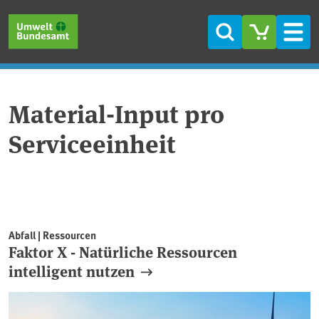
Direkt zum Inhalt
Direkt zum Hauptmenü
Direkt zur Fußzeile
Suche
Men
Material-Input pro
Serviceeinheit
Abfall | Ressourcen
Faktor X - Natürliche Ressourcen
intelligent nutzen