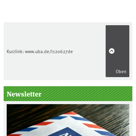
Kurzlink:
www.uba.de/t120627de
Oben
Seitenleiste
Newsletter