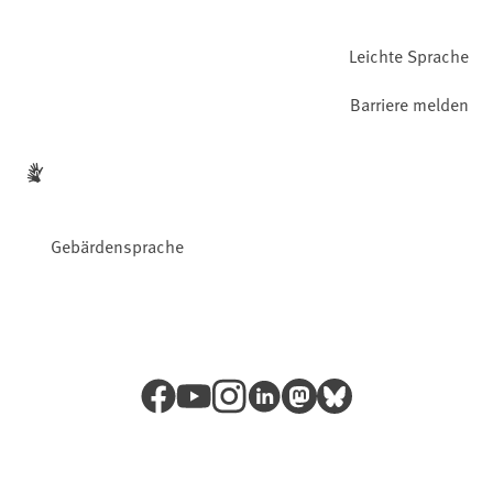
Leichte Sprache
Barriere melden
Gebärdensprache
Facebook
YouTube
Instagram
LinkedIn
Mastodon
Bluesky