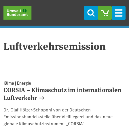
Direkt zum Inhalt
Direkt zum Hauptmenü
Direkt zur Fußzeile
Suche
Men
Luftverkehrsemission
Klima | Energie
CORSIA – Klimaschutz im internationalen
Luftverkehr
Dr. Olaf Hölzer-Schopohl von der Deutschen
Emissionshandelsstelle über Vielfliegerei und das neue
globale Klimaschutzinstrument „CORSIA“.