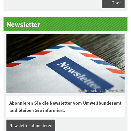
Oben
Seitenleiste
Newsletter
Quelle: maria_a / Photocase.de
Abonnieren Sie die Newsletter vom Umweltbundesamt
und bleiben Sie informiert.
Newsletter abonnieren