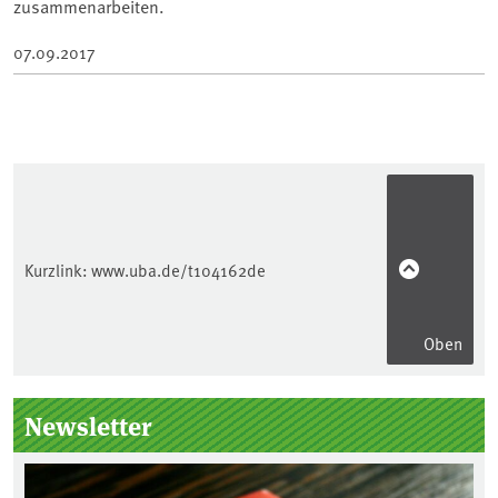
zusammenarbeiten.
07.09.2017
Kurzlink:
www.uba.de/t104162de
Oben
Seitenleiste
Newsletter