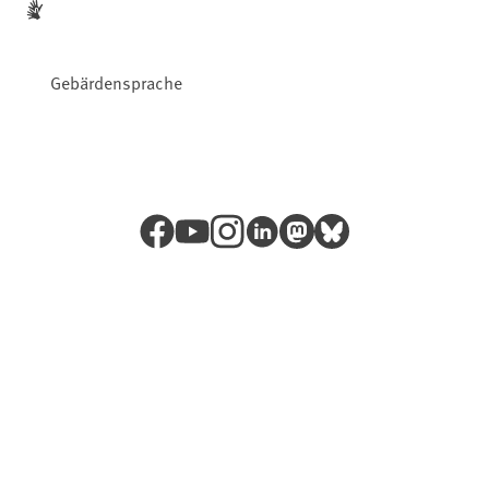
Gebärdensprache
Facebook
YouTube
Instagram
LinkedIn
Mastodon
Bluesky