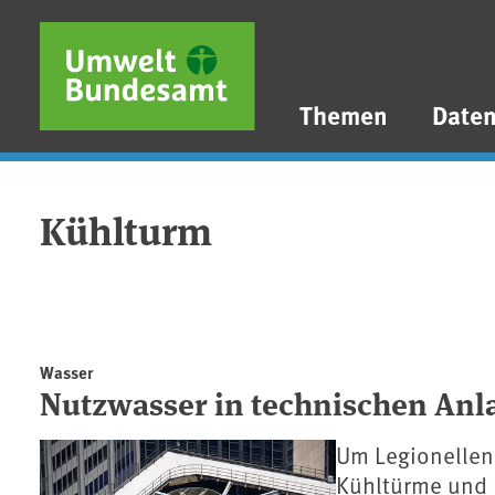
Direkt zum Inhalt
Direkt zum Hauptmenü
Direkt zur Fußzeile
Themen
Date
Kühlturm
Wasser
Nutzwasser in technischen Anl
Um Legionellen
Kühltürme und 