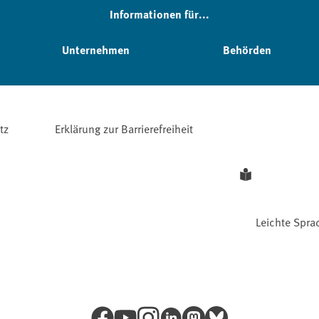
Informationen für...
Unternehmen
Behörden
tz
Erklärung zur Barrierefreiheit
Leichte Spra
Facebook
YouTube
Instagram
LinkedIn
Mastodon
Bluesky