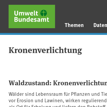
Direkt zum Inhalt
Direkt zum Hauptmenü
Direkt zur Fußzeile
Themen
Date
Kronenverlichtung
Waldzustand: Kronenverlichtu
Wälder sind Lebensraum für Pflanzen und Tier
vor Erosion und Lawinen, wirken reguliere
als Ort für Erholung und liefern den Rohstoff