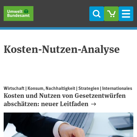
Direkt zum Inhalt
Direkt zum Hauptmenü
Direkt zur Fußzeile
Suche
Men
Kosten-Nutzen-Analyse
Wirtschaft | Konsum, Nachhaltigkeit | Strategien | Internationales
Kosten und Nutzen von Gesetzentwürfen
abschätzen: neuer Leitfaden