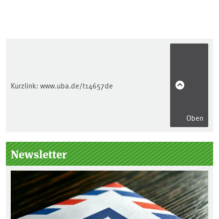
Kurzlink:
www.uba.de/t14657de
Oben
Seitenleiste
Newsletter