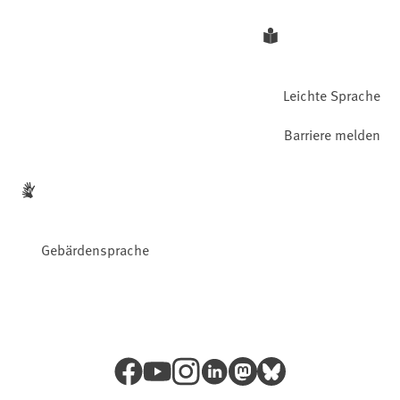
Leichte Sprache
Barriere melden
Gebärdensprache
Facebook
YouTube
Instagram
LinkedIn
Mastodon
Bluesky