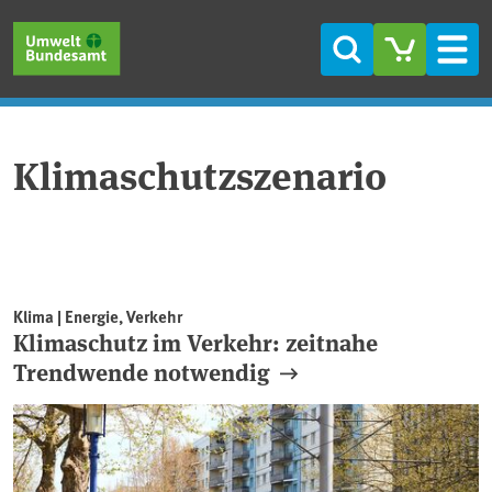
Direkt zum Inhalt
Direkt zum Hauptmenü
Direkt zur Fußzeile
Suche
Men
Klimaschutzszenario
Klima | Energie, Verkehr
Klimaschutz im Verkehr: zeitnahe
Trendwende notwendig