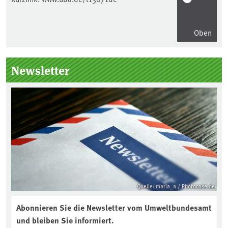
Oben
Seitenleiste
Newsletter
Quelle: maria_a / Photocase.de
Abonnieren Sie die Newsletter vom Umweltbundesamt
und bleiben Sie informiert.