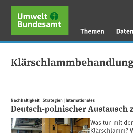
Direkt zum Inhalt
Direkt zum Hauptmenü
Direkt zur Fußzeile
Themen
Date
Klärschlammbehandlun
Nachhaltigkeit | Strategien | Internationales
Deutsch-polnischer Austausch
Was tun mit de
Klärschlamm? W