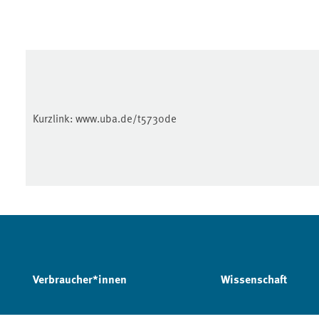
Kurzlink:
www.uba.de/t5730de
Verbraucher*innen
Wissenschaft