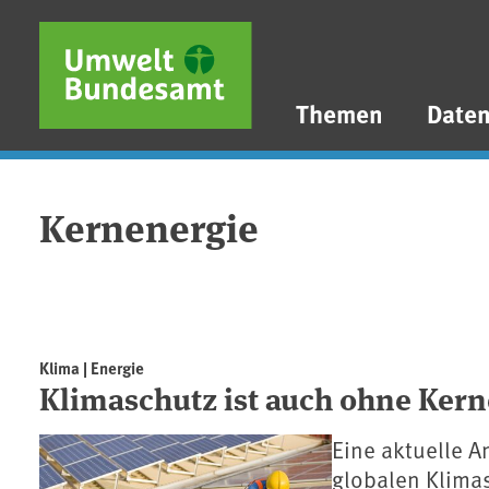
Direkt zum Inhalt
Direkt zum Hauptmenü
Direkt zur Fußzeile
Themen
Date
Kernenergie
Klima | Energie
Klimaschutz ist auch ohne Ker
Eine aktuelle 
globalen Klimas