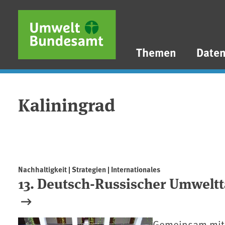
Direkt zum Inhalt
Direkt zum Hauptmenü
Direkt zur Fußzeile
Themen
Date
Kaliningrad
Nachhaltigkeit | Strategien | Internationales
13. Deutsch-Russischer Umweltt
Gemeinsam mit 