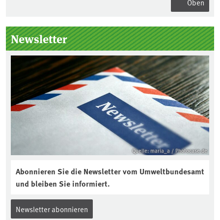
Oben
Seitenleiste
Newsletter
Quelle: maria_a / Photocase.de
Abonnieren Sie die Newsletter vom Umweltbundesamt
und bleiben Sie informiert.
Newsletter abonnieren