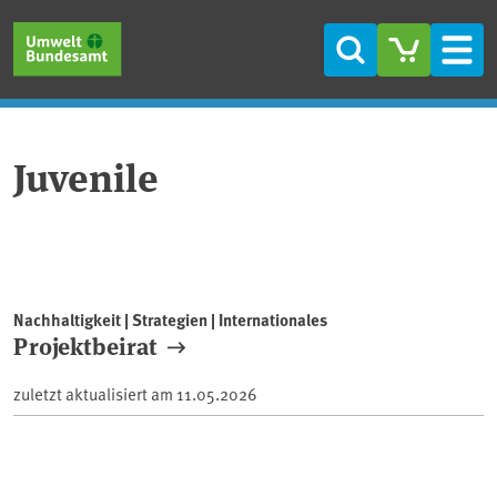
Direkt zum Inhalt
Direkt zum Hauptmenü
Direkt zur Fußzeile
Suche
Men
Juvenile
Nachhaltigkeit | Strategien | Internationales
Projektbeirat
zuletzt aktualisiert am
11.05.2026