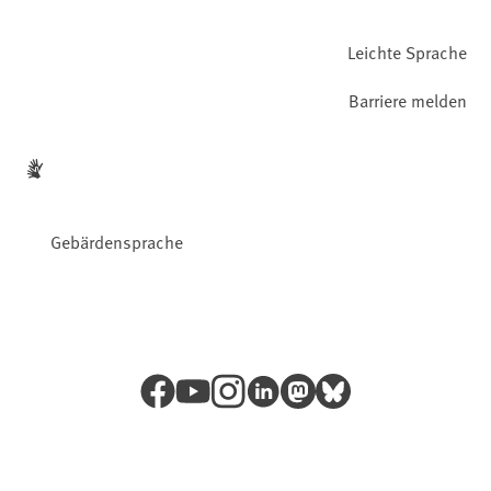
Leichte Sprache
Barriere melden
Gebärdensprache
Facebook
YouTube
Instagram
LinkedIn
Mastodon
Bluesky