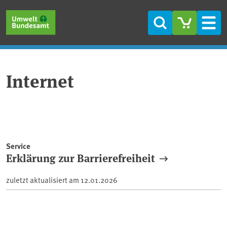
Direkt zum Inhalt
Direkt zum Hauptmenü
Direkt zur Fußzeile
Suche
Men
Internet
Service
Erklärung zur Barrierefreiheit
zuletzt aktualisiert am
12.01.2026