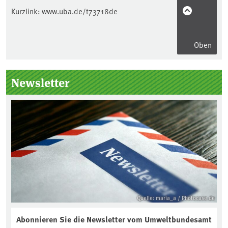
Kurzlink:
www.uba.de/t73718de
Oben
Seitenleiste
Newsletter
Quelle: maria_a / Photocase.de
Abonnieren Sie die Newsletter vom Umweltbundesamt