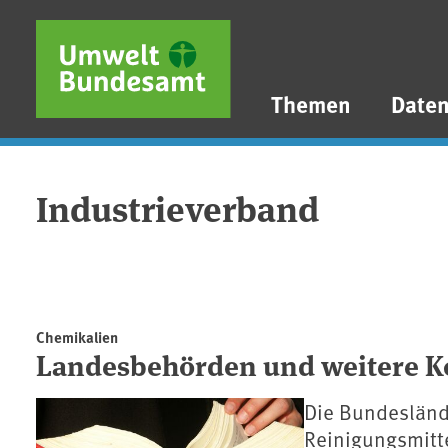
Direkt zum Inhalt
Direkt zum Hauptmenü
Direkt zur Fußzeile
Themen
Date
Industrieverband
Chemikalien
Landesbehörden und weitere K
Die Bundesländ
Reinigungsmitte