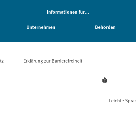
Informationen für...
Unternehmen
Behörden
tz
Erklärung zur Barrierefreiheit
Leichte Spra
Facebook
YouTube
Instagram
LinkedIn
Mastodon
Bluesky