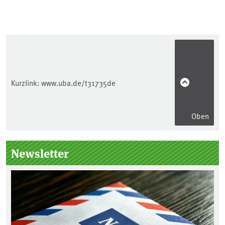
Kurzlink:
www.uba.de/t31735de
Oben
Seitenleiste
Newsletter