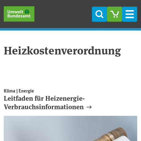
Direkt zum Inhalt
Direkt zum Hauptmenü
Direkt zur Fußzeile
Suche
Men
Heizkostenverordnung
Klima | Energie
Leitfaden für Heizenergie-
Verbrauchsinformationen