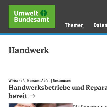
Direkt zum Inhalt
Direkt zum Hauptmenü
Direkt zur Fußzeile
Themen
Date
Handwerk
Wirtschaft | Konsum, Abfall | Ressourcen
Handwerksbetriebe und Reparat
bereit
Die Reparatur 