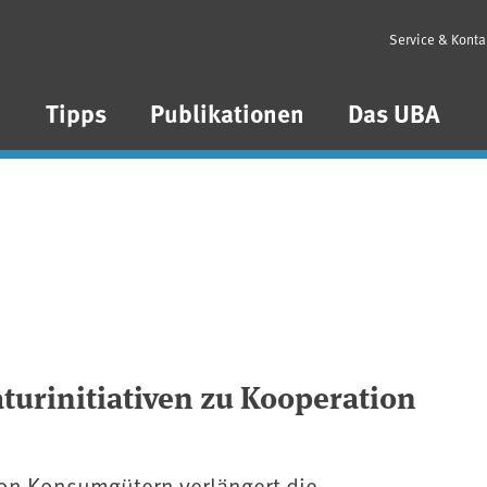
Service & Konta
n
Tipps
Publikationen
Das UBA
urinitiativen zu Kooperation
von Konsumgütern verlängert die