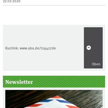
27.07.2020
Kurzlink:
www.uba.de/t29427de
Oben
Seitenleiste
Newsletter