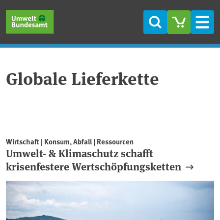
Direkt zum Inhalt
Direkt zum Hauptmenü
Direkt zur Fußzeile
Suche
Men
Globale Lieferkette
Wirtschaft | Konsum, Abfall | Ressourcen
Umwelt- & Klimaschutz schafft
krisenfestere Wertschöpfungsketten