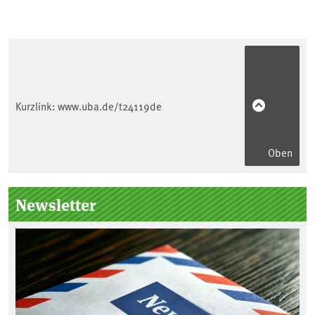
Kurzlink:
www.uba.de/t24119de
Oben
Seitenleiste
Newsletter