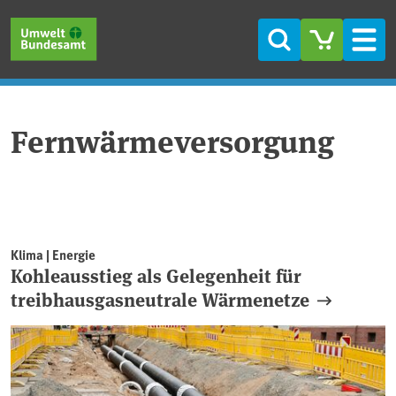
Direkt zum Inhalt
Direkt zum Hauptmenü
Direkt zur Fußzeile
Suche
Men
Fernwärmeversorgung
Klima | Energie
Kohleausstieg als Gelegenheit für
treibhausgasneutrale Wärmenetze