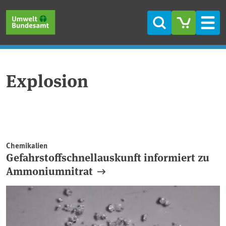
Direkt zum Inhalt
Direkt zum Hauptmenü
Direkt zur Fußzeile
Suche
Men
Explosion
Chemikalien
Gefahrstoffschnellauskunft informiert zu
Ammoniumnitrat