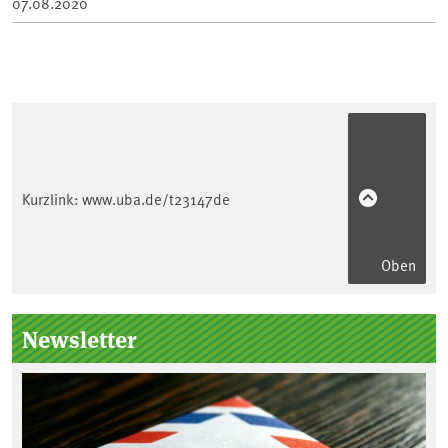
07.08.2020
Kurzlink:
www.uba.de/t23147de
Oben
Seitenleiste
Newsletter