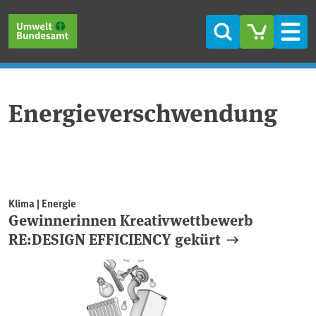
Direkt zum Inhalt
Direkt zum Hauptmenü
Direkt zur Fußzeile
Suche
Men
Energieverschwendung
Klima | Energie
Gewinnerinnen Kreativwettbewerb
RE:DESIGN EFFICIENCY gekürt