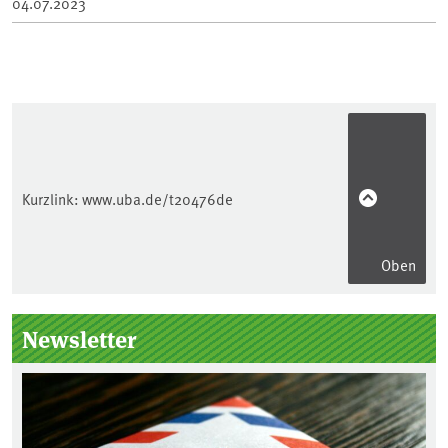
04.07.2023
Kurzlink:
www.uba.de/t20476de
Oben
Seitenleiste
Newsletter