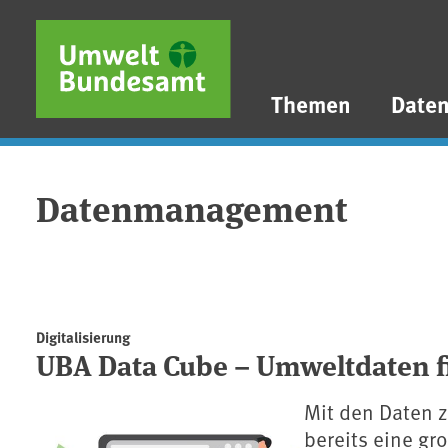
Direkt zum Inhalt
Direkt zum Hauptmenü
Direkt zur Fußzeile
Themen
Date
Datenmanagement
Digitalisierung
UBA Data Cube – Umweltdaten 
Mit den Daten 
bereits eine gr