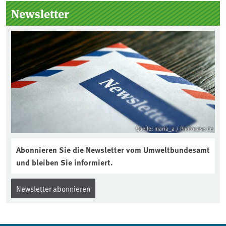
Seitenleiste
Newsletter
Quelle: maria_a / Photocase.de
Abonnieren Sie die Newsletter vom Umweltbundesamt
und bleiben Sie informiert.
Newsletter abonnieren