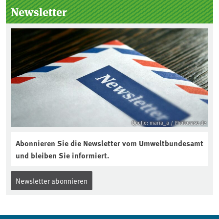
Seitenleiste
Newsletter
Quelle: maria_a / Photocase.de
Abonnieren Sie die Newsletter vom Umweltbundesamt
und bleiben Sie informiert.
Newsletter abonnieren