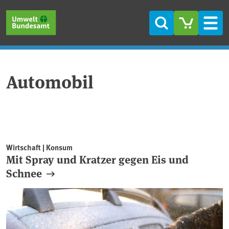
Direkt zum Inhalt
Direkt zum Hauptmenü
Direkt zur Fußzeile
Suche
Men
Automobil
Wirtschaft | Konsum
Mit Spray und Kratzer gegen Eis und
Schnee