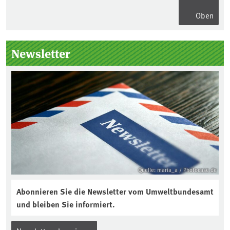
Oben
Seitenleiste
Newsletter
Quelle: maria_a / Photocase.de
Abonnieren Sie die Newsletter vom Umweltbundesamt
und bleiben Sie informiert.