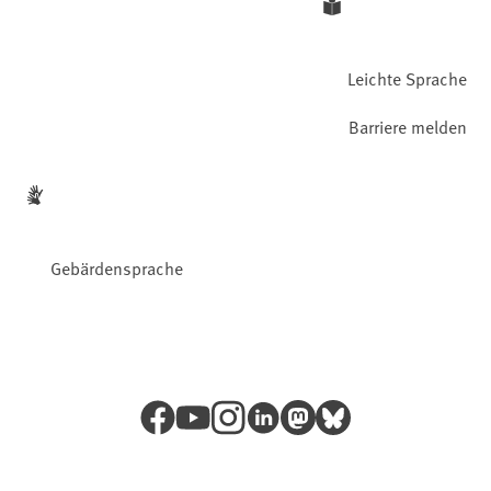
Leichte Sprache
Barriere melden
Gebärdensprache
Facebook
YouTube
Instagram
LinkedIn
Mastodon
Bluesky