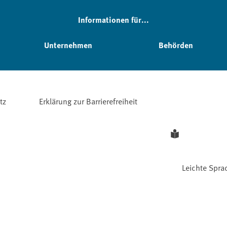
Informationen für...
Unternehmen
Behörden
tz
Erklärung zur Barrierefreiheit
Leichte Spra
Facebook
YouTube
Instagram
LinkedIn
Mastodon
Bluesky