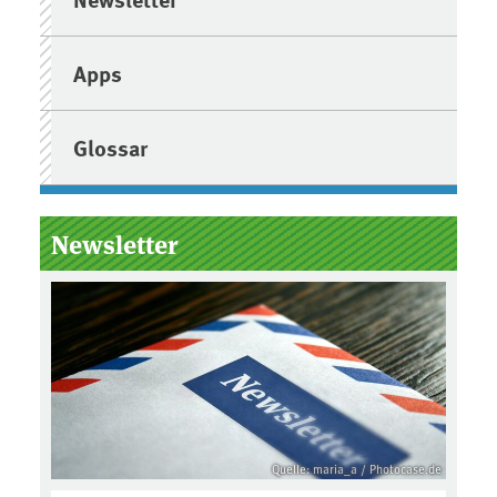
Apps
Glossar
Newsletter
Quelle: maria_a / Photocase.de