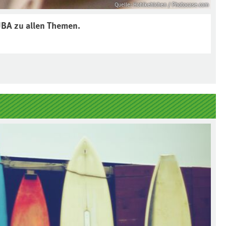
Quelle: Hohlkehlchen / Photocase.com
UBA
zu allen Themen.