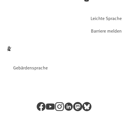
Leichte Sprache
Barriere melden
Gebärdensprache
Facebook
YouTube
Instagram
LinkedIn
Mastodon
Bluesky