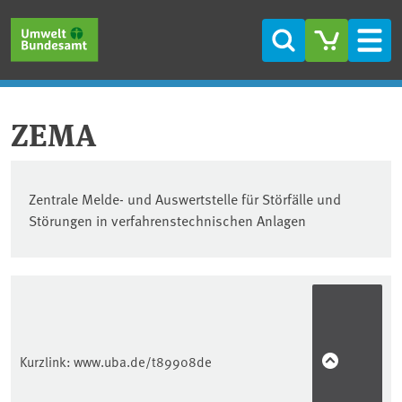
Direkt zum Inhalt
Direkt zum Hauptmenü
Direkt zur Fußzeile
Suche
Men
ZEMA
Zentrale Melde- und Auswertstelle für Störfälle und
Störungen in verfahrenstechnischen Anlagen
Kurzlink:
www.uba.de/t89908de