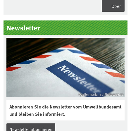
Oben
Seitenleiste
Newsletter
Quelle: maria_a / Photocase.de
Abonnieren Sie die Newsletter vom Umweltbundesamt
und bleiben Sie informiert.
Newsletter abonnieren