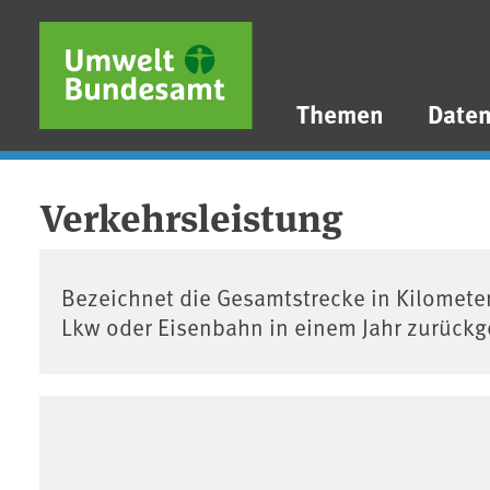
Direkt zum Inhalt
Direkt zum Hauptmenü
Direkt zur Fußzeile
Themen
Date
Verkehrsleistung
Bezeichnet die Gesamtstrecke in Kilometer
Lkw oder Eisenbahn in einem Jahr zurückge