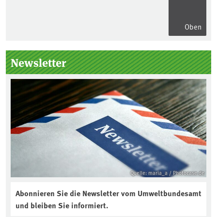
Oben
Seitenleiste
Newsletter
Quelle: maria_a / Photocase.de
Abonnieren Sie die Newsletter vom Umweltbundesamt
und bleiben Sie informiert.