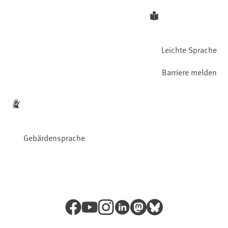
Leichte Sprache
Barriere melden
Gebärdensprache
Facebook
YouTube
Instagram
LinkedIn
Mastodon
Bluesky