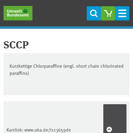
Direkt zum Inhalt
Direkt zum Hauptmenü
Direkt zur Fußzeile
Suche
Men
SCCP
Kurzkettige Chlorparaffine (engl. short chain chlorinated
paraffins)
Kurzlink:
www.uba.de/t113659de