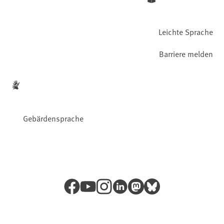
Leichte Sprache
Barriere melden
Gebärdensprache
Facebook
YouTube
Instagram
LinkedIn
Mastodon
Bluesky