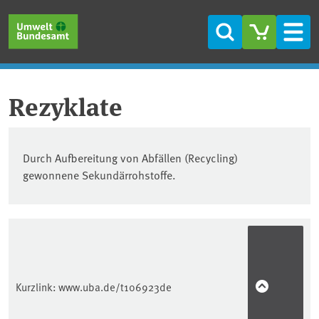
Direkt zum Inhalt
Direkt zum Hauptmenü
Direkt zur Fußzeile
Suche
Men
Rezyklate
Durch Aufbereitung von Abfällen (Recycling)
gewonnene Sekundärrohstoffe.
Kurzlink:
www.uba.de/t106923de