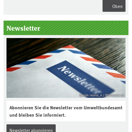
Oben
Seitenleiste
Newsletter
Quelle: maria_a / Photocase.de
Abonnieren Sie die Newsletter vom Umweltbundesamt
und bleiben Sie informiert.
Newsletter abonnieren