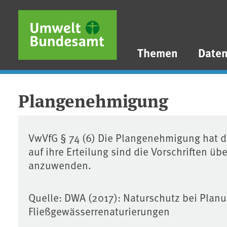
Direkt zum Inhalt
Direkt zum Hauptmenü
Direkt zur Fußzeile
Themen
Date
Plangenehmigung
VwVfG § 74 (6) Die Plangenehmigung hat 
auf ihre Erteilung sind die Vorschriften üb
anzuwenden.
Quelle: DWA (2017): Naturschutz bei Pla
Fließgewässerrenaturierungen