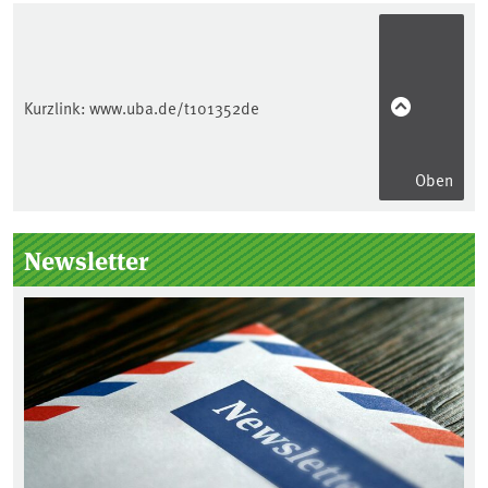
Kurzlink:
www.uba.de/t101352de
Oben
Seitenleiste
Newsletter